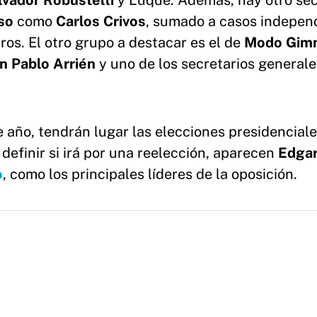
lvador Robustelli
y Luque. Además, hay otro sec
so
como
Carlos
Crivos
, sumado a casos indepen
ros. El otro grupo a destacar es el de
Modo
Gimn
n Pablo Arrién
y uno de los secretarios generale
año, tendrán lugar las elecciones presidenciale
 definir si irá por una reelección, aparecen
Edga
o
, como los principales líderes de la oposición.