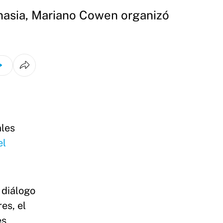
nasia, Mariano Cowen organizó
ales
el
 diálogo
es, el
es