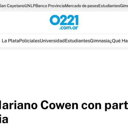
San Cayetano
UNLP
Banco Provincia
Mercado de pases
Estudiantes
Gim
La Plata
Policiales
Universidad
Estudiantes
Gimnasia
¿Qué Ha
Mariano Cowen con par
ia