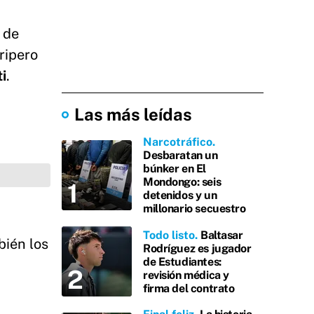
a de
ripero
i
.
Las más leídas
Narcotráfico
Desbaratan un
búnker en El
Mondongo: seis
detenidos y un
millonario secuestro
Todo listo
Baltasar
bién los
Rodríguez es jugador
de Estudiantes:
revisión médica y
firma del contrato