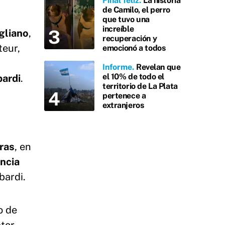
Final feliz
La historia
de Camilo, el perro
que tuvo una
increíble
gliano
,
recuperación y
teur,
emocionó a todos
Informe
Revelan que
el 10% de todo el
ardi
.
territorio de La Plata
pertenece a
extranjeros
ras
, en
ncia
bardi.
o de