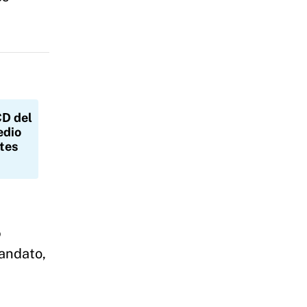
CD del
edio
ntes
o
andato,