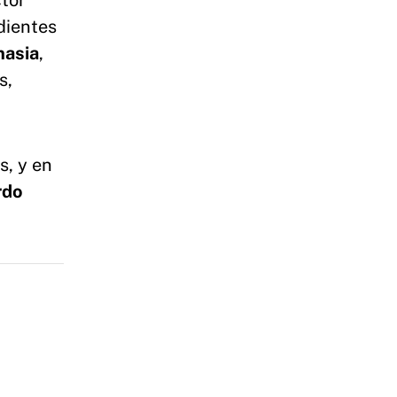
tor
dientes
asia
,
s,
s, y en
rdo