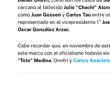
Daniel
Onofri,
como son los casos de
Sa
cercano al fallecido
Julio “Chachi” Alon
como
Juan Gossen
y
Carlos
Tau
entre ot
representado en el vicepresidente 1°
Jua
Oscar González Arzac
.
Cabe recordar que, en noviembre de este 
este marco con el oficialismo todavía sin
"Toto" Medina
, Onofri y
Carlos Anaclet