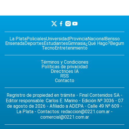
La Plata
Policiales
Universidad
Provincia
Nacional
Berisso
Ensenada
Deportes
Estudiantes
Gimnasia
¿Qué Hago?
Begum
Tecno
Entretenimiento
Términos y Condiciones
Políticas de privacidad
Directrices IA
RSS
Contacto
Regristro de propiedad en trámite - Final Contenidos SA -
Editor responsable: Carlos E. Marino - Edición Nº 3036 - 07
de agosto de 2026 - Afiliado a ADEPA - Calle 49 Nº 609 -
La Plata - Contactos:
redaccion@0221.com.ar
-
comercial@0221.com.ar