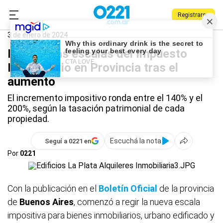
Registrarse
0221.com.ar
Provincia
Impuesto Inmobiliario
3 de enero de 2024
Las nuevas escalas del Impuesto
Inmobiliario en Provincia tras el
aumento
El incremento impositivo ronda entre el 140% y el
200%, según la tasación patrimonial de cada
propiedad.
Escuchá la nota
Seguí a 0221 en
Por
0221
Con la publicación en el
Boletín Oficial
de la provincia
de
Buenos Aires
, comenzó a regir la nueva escala
impositiva para bienes inmobiliarios, urbano edificado y