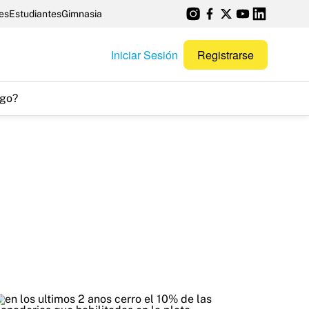
es
Estudiantes
Gimnasia
Iniciar Sesión
Registrarse
go?