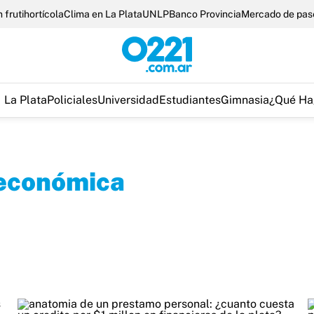
 frutihortícola
Clima en La Plata
UNLP
Banco Provincia
Mercado de pas
La Plata
Policiales
Universidad
Estudiantes
Gimnasia
¿Qué Ha
 económica