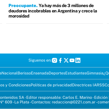
Preocupante
Ya hay más de 3 millones de
deudores incobrables en Argentina y crece la
morosidad
Siguenos en:
a
Nacional
Berisso
Ensenada
Deportes
Estudiantes
Gimnasia
¿Q
os y Condiciones
Políticas de privacidad
Directrices IA
RSS
Co
ontenidos SA - Editor responsable: Carlos E. Marino - Edición
Nº 609 - La Plata - Contactos:
redaccion@0221.com.ar
-
comer