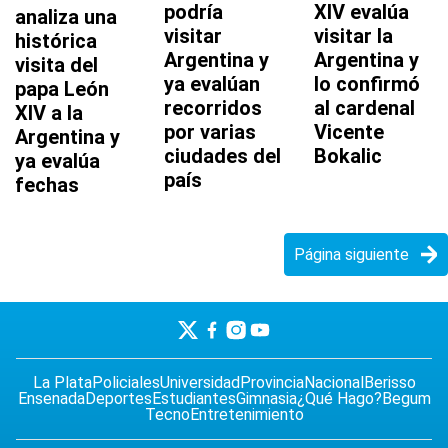
podría
XIV evalúa
analiza una
visitar
visitar la
histórica
Argentina y
Argentina y
visita del
ya evalúan
lo confirmó
papa León
recorridos
al cardenal
XIV a la
por varias
Vicente
Argentina y
ciudades del
Bokalic
ya evalúa
país
fechas
Página siguiente
La Plata
Policiales
Universidad
Provincia
Nacional
Berisso
Ensenada
Deportes
Estudiantes
Gimnasia
¿Qué Hago?
Begum
Tecno
Entretenimiento