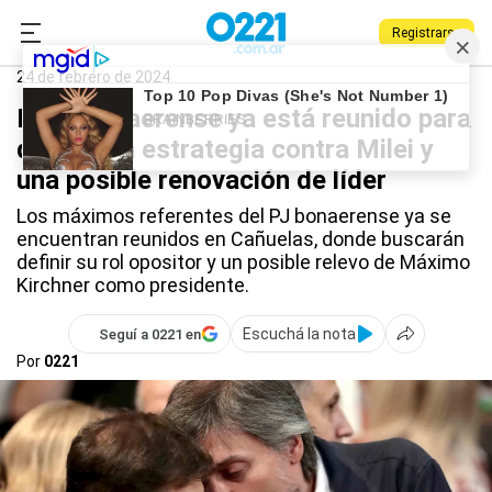
Registrarse
0221.com.ar
Nacional
Máximo Kirchner
24 de febrero de 2024
El PJ bonaerense ya está reunido para
discutir la estrategia contra Milei y
una posible renovación de líder
Los máximos referentes del PJ bonaerense ya se
encuentran reunidos en Cañuelas, donde buscarán
definir su rol opositor y un posible relevo de Máximo
Kirchner como presidente.
Escuchá la nota
Seguí a 0221 en
Por
0221