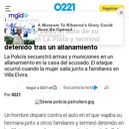
Registrarse
0221.com.ar
Policiales
La Plata
14 de junio de 2026
Un hombre baleó el auto de su
hermana en La Plata y terminó
detenido tras un allanamiento
La Policía secuestró armas y municiones en un
allanamiento en la casa del acusado. El ataque
ocurrió cuando la mujer salía junto a familiares en
Villa Elvira.
Escuchá la nota
Seguí a 0221 en
Por
0221
Un hombre disparó contra el auto en el que viajaba su
hermana junto a otros familiares y terminó detenido en