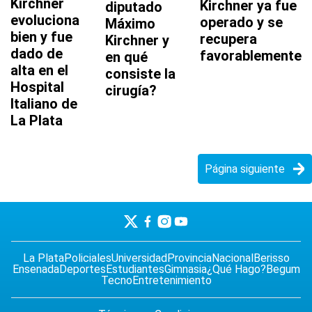
Kirchner
Kirchner ya fue
diputado
evoluciona
operado y se
Máximo
bien y fue
recupera
Kirchner y
dado de
favorablemente
en qué
alta en el
consiste la
Hospital
cirugía?
Italiano de
La Plata
Página siguiente
La Plata
Policiales
Universidad
Provincia
Nacional
Berisso
Ensenada
Deportes
Estudiantes
Gimnasia
¿Qué Hago?
Begum
Tecno
Entretenimiento