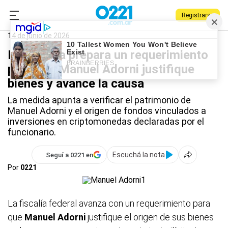
Registrarse
0221.com.ar
Nacional
Manuel Adorni
14 de junio de 2026
La fiscalía prepara un requerimiento
para que Manuel Adorni justifique
bienes y avance la causa
La medida apunta a verificar el patrimonio de
Manuel Adorni y el origen de fondos vinculados a
inversiones en criptomonedas declaradas por el
funcionario.
Escuchá la nota
Seguí a 0221 en
Por
0221
La fiscalía federal avanza con un requerimiento para
que
Manuel Adorni
justifique el origen de sus bienes