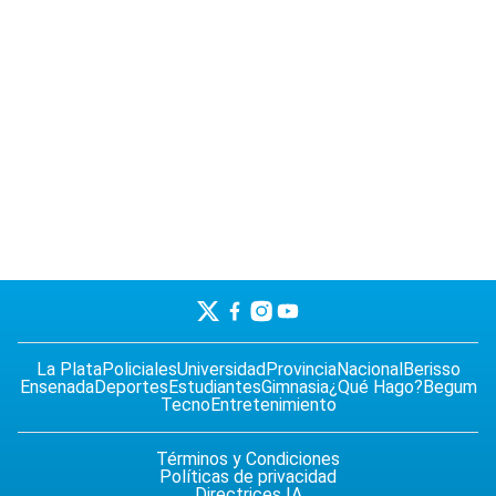
La Plata
Policiales
Universidad
Provincia
Nacional
Berisso
Ensenada
Deportes
Estudiantes
Gimnasia
¿Qué Hago?
Begum
Tecno
Entretenimiento
Términos y Condiciones
Políticas de privacidad
Directrices IA