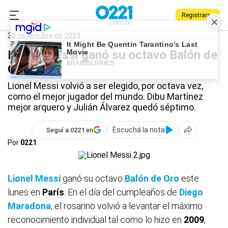
Registrarse
0221.com.ar
Deportes
Lionel Messi
30 de octubre de 2023
Lionel Messi ganó su octavo Balón de
Oro
Lionel Messi volvió a ser elegido, por octava vez,
como el mejor jugador del mundo. Dibu Martínez
mejor arquero y Julián Álvarez quedó séptimo.
Escuchá la nota
Seguí a 0221 en
Por
0221
Lionel Messi
ganó su octavo
Balón de Oro
este
lunes en
París
. En el día del cumpleaños de
Diego
Maradona
, el rosarino volvió a levantar el máximo
reconocimiento individual tal como lo hizo en
2009
,