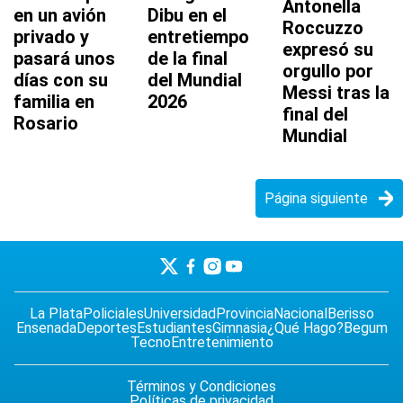
Antonella
en un avión
Dibu en el
Roccuzzo
privado y
entretiempo
expresó su
pasará unos
de la final
orgullo por
días con su
del Mundial
Messi tras la
familia en
2026
final del
Rosario
Mundial
Página siguiente
La Plata
Policiales
Universidad
Provincia
Nacional
Berisso
Ensenada
Deportes
Estudiantes
Gimnasia
¿Qué Hago?
Begum
Tecno
Entretenimiento
Términos y Condiciones
Políticas de privacidad