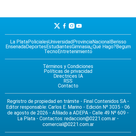
La Plata
Policiales
Universidad
Provincia
Nacional
Berisso
Ensenada
Deportes
Estudiantes
Gimnasia
¿Qué Hago?
Begum
Tecno
Entretenimiento
Términos y Condiciones
Políticas de privacidad
Directrices IA
RSS
Contacto
Regristro de propiedad en trámite - Final Contenidos SA -
Editor responsable: Carlos E. Marino - Edición Nº 3035 - 06
de agosto de 2026 - Afiliado a ADEPA - Calle 49 Nº 609 -
La Plata - Contactos:
redaccion@0221.com.ar
-
comercial@0221.com.ar