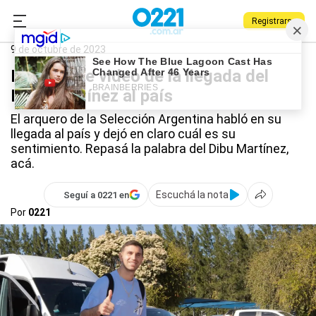
Registrarse
0221.com.ar
Deportes
Dibu Martínez
9 de octubre de 2023
El increíble video de la llegada del
Dibu Martínez al país
El arquero de la Selección Argentina habló en su
llegada al país y dejó en claro cuál es su
sentimiento. Repasá la palabra del Dibu Martínez,
acá.
Escuchá la nota
Seguí a 0221 en
Por
0221