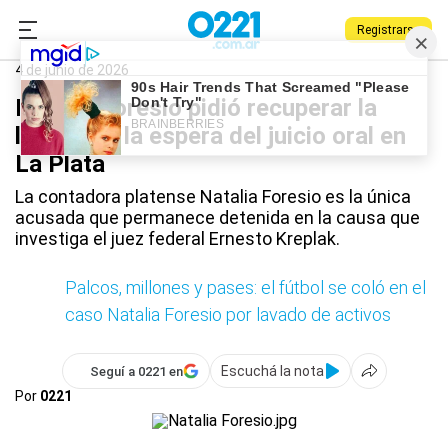
Registrarse
0221.com.ar
La Plata
Natalia Foresio
4 de junio de 2026
Natalia Foresio pidió recuperar la
libertad a la espera del juicio oral en
La Plata
La contadora platense Natalia Foresio es la única
acusada que permanece detenida en la causa que
investiga el juez federal Ernesto Kreplak.
Palcos, millones y pases: el fútbol se coló en el
caso Natalia Foresio por lavado de activos
Escuchá la nota
Seguí a 0221 en
Por
0221