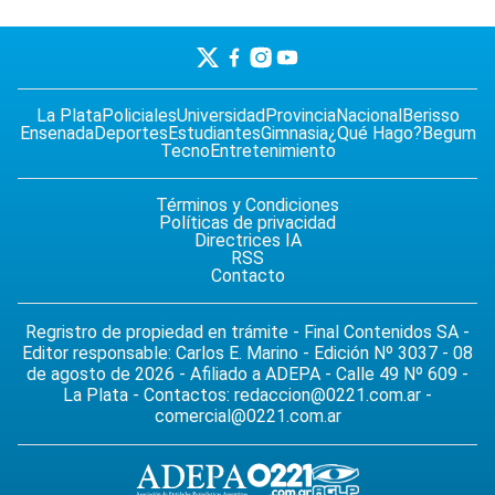
La Plata
Policiales
Universidad
Provincia
Nacional
Berisso
Ensenada
Deportes
Estudiantes
Gimnasia
¿Qué Hago?
Begum
Tecno
Entretenimiento
Términos y Condiciones
Políticas de privacidad
Directrices IA
RSS
Contacto
Regristro de propiedad en trámite - Final Contenidos SA -
Editor responsable: Carlos E. Marino - Edición Nº 3037 - 08
de agosto de 2026 - Afiliado a ADEPA - Calle 49 Nº 609 -
La Plata - Contactos:
redaccion@0221.com.ar
-
comercial@0221.com.ar