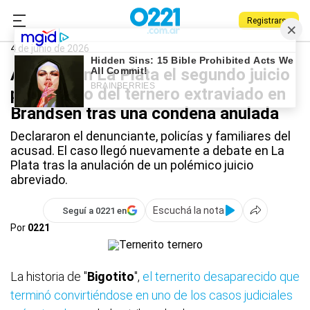
Registrarse
0221.com.ar
La Plata
La Plata
4 de junio de 2026
Arrancó en La Plata el segundo juicio
por el caso del ternero extraviado en
Brandsen tras una condena anulada
Declararon el denunciante, policías y familiares del
acusad. El caso llegó nuevamente a debate en La
Plata tras la anulación de un polémico juicio
abreviado.
Escuchá la nota
Seguí a 0221 en
Por
0221
La historia de "
Bigotito
",
el ternerito desaparecido que
terminó convirtiéndose en uno de los casos judiciales