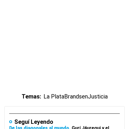
Temas:
La Plata
Brandsen
Justicia
Seguí Leyendo
De las diagonales al mundo
Gurí Jáuregui y el