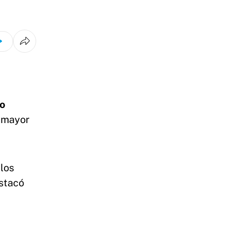
ro
n mayor
los
stacó