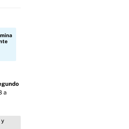
rmina
ente
segundo
8 a