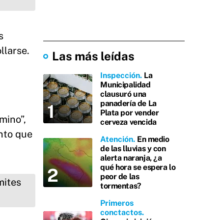
s
llarse.
Las más leídas
Inspección
La
Municipalidad
clausuró una
panadería de La
Plata por vender
mino”,
cerveza vencida
ento que
Atención
En medio
de las lluvias y con
alerta naranja, ¿a
qué hora se espera lo
peor de las
tormentas?
Primeros
conctactos