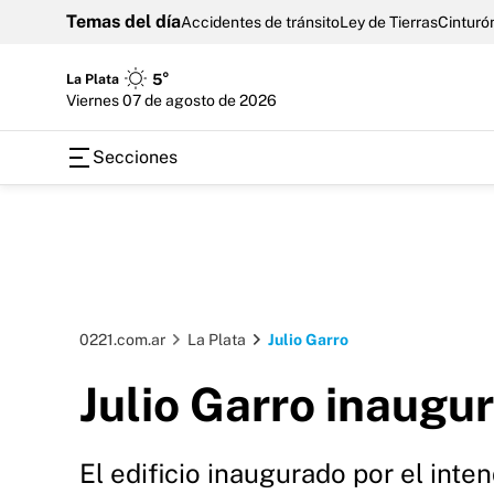
Temas del día
Accidentes de tránsito
Ley de Tierras
Cinturón
La Plata
5°
viernes 07 de agosto de 2026
Secciones
0221.com.ar
La Plata
Julio Garro
Julio Garro inaugu
El edificio inaugurado por el inte