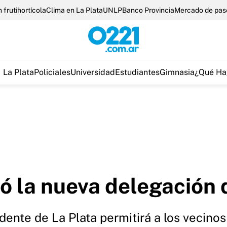
 frutihortícola
Clima en La Plata
UNLP
Banco Provincia
Mercado de pas
La Plata
Policiales
Universidad
Estudiantes
Gimnasia
¿Qué Ha
ró la nueva delegación 
ndente de La Plata permitirá a los vecinos