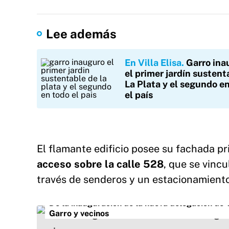
Lee además
En Villa Elisa
Garro ina
el primer jardín sustent
La Plata y el segundo e
el país
El flamante edificio posee su fachada pr
acceso sobre la calle 528
, que se vincu
través de senderos y un estacionamiento
De la inauguración de la nueva delegación de T
Garro y vecinos