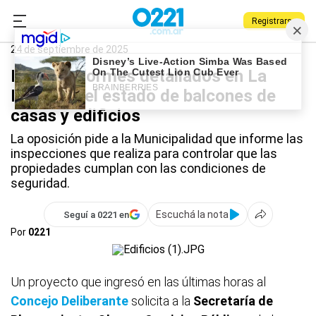
Registrarse
0221.com.ar
La Plata
La Plata
24 de septiembre de 2025
Exigen informes detallados en La
Plata por el estado de balcones de
casas y edificios
La oposición pide a la Municipalidad que informe las
inspecciones que realiza para controlar que las
propiedades cumplan con las condiciones de
seguridad.
Escuchá la nota
Seguí a 0221 en
Por
0221
Un proyecto que ingresó en las últimas horas al
Concejo Deliberante
solicita a la
Secretaría de