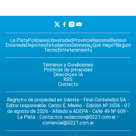
La Plata
Policiales
Universidad
Provincia
Nacional
Berisso
Ensenada
Deportes
Estudiantes
Gimnasia
¿Qué Hago?
Begum
Tecno
Entretenimiento
Términos y Condiciones
Políticas de privacidad
Directrices IA
RSS
Contacto
Regristro de propiedad en trámite - Final Contenidos SA -
Editor responsable: Carlos E. Marino - Edición Nº 3036 - 07
de agosto de 2026 - Afiliado a ADEPA - Calle 49 Nº 609 -
La Plata - Contactos:
redaccion@0221.com.ar
-
comercial@0221.com.ar