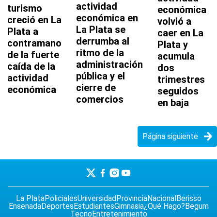
actividad
turismo
económica
económica en
creció en La
volvió a
La Plata se
Plata a
caer en La
derrumba al
contramano
Plata y
ritmo de la
de la fuerte
acumula
administración
caída de la
dos
pública y el
actividad
trimestres
cierre de
económica
seguidos
comercios
en baja
Página siguiente
La Plata
Policiales
Universidad
Provincia
Nacional
Berisso
Ensenada
Deportes
Estudiantes
Gimnasia
¿Qué Hago?
Begum
Tecno
Entretenimiento