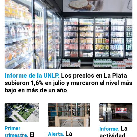
Informe de la UNLP
Los precios en La Plata
subieron 1,6% en julio y marcaron el nivel más
bajo en más de un año
La
Primer
Informe
La
Alerta
El
actividad
trimestre