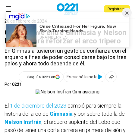
Registrarse
0221.com.ar
Gimnasia
Gimnasia
20 de febrero de 2024
Charla clave entre Gimnasia y Nelson
Insfrán para reforzar el arco tripero
En Gimnasia tuvieron un gesto de confianza con el
arquero a fines de poder consolidarse bajo los tres
palos y ahora todo depende de él.
Escuchá la nota
Seguí a 0221 en
Por
0221
El
1 de diciembre del 2023
cambió para siempre la
historia del arco de
Gimnasia
y por sobre todo la de
Nelson Insfrán
, el arquero suplente del Lobo que
pasó de tener una corta carrera en primera división y