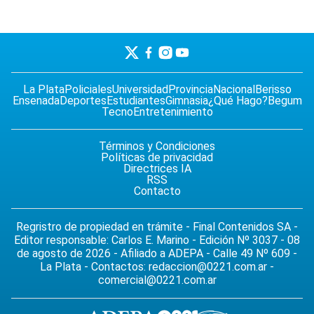
La Plata
Policiales
Universidad
Provincia
Nacional
Berisso
Ensenada
Deportes
Estudiantes
Gimnasia
¿Qué Hago?
Begum
Tecno
Entretenimiento
Términos y Condiciones
Políticas de privacidad
Directrices IA
RSS
Contacto
Regristro de propiedad en trámite - Final Contenidos SA -
Editor responsable: Carlos E. Marino - Edición Nº 3037 - 08
de agosto de 2026 - Afiliado a ADEPA - Calle 49 Nº 609 -
La Plata - Contactos:
redaccion@0221.com.ar
-
comercial@0221.com.ar