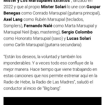
Mister y Los Marsupiales Extintos"
, lanzado en
2022 y que al propio
Mister Solari
lo une con
Gaspar
Benegas
como Conrado Marsupial (guitarra principal),
Axel Lang
como Rubén Marsupial (teclados,
Ssmplers),
Fernando Nalé
como Marta Marsupial y
Marsupial Neil (bajo, mastering),
Sergio Colombo
como Honorato Marsupial (saxo) y
Lucas Solari
como Carlín Marsupial (guitarra secundaria).
“Están los deseos, la voluntad y también los
imponderables. Y a veces todo eso confluye de la
mejor manera. Hace tiempo que viene trabajando en
estas canciones que nos permite estrenar aquí en la
Radio de Hebe, la Radio de Las Madres”, saludó el
conductor al inicio de “Big bang”.