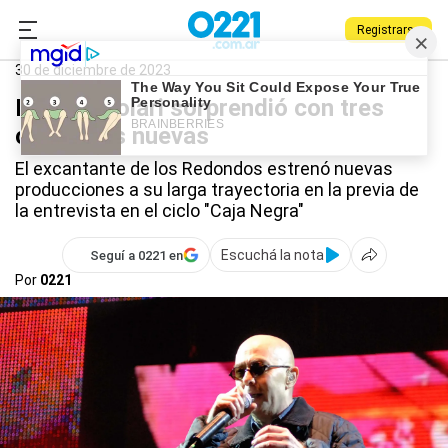
Registrarse
0221.com.ar
Qué Hago
Indio Solari
30 de diciembre de 2023
El Indio Solari sorprendió con tres
canciones nuevas
El excantante de los Redondos estrenó nuevas
producciones a su larga trayectoria en la previa de
la entrevista en el ciclo "Caja Negra"
Escuchá la nota
Seguí a 0221 en
Por
0221