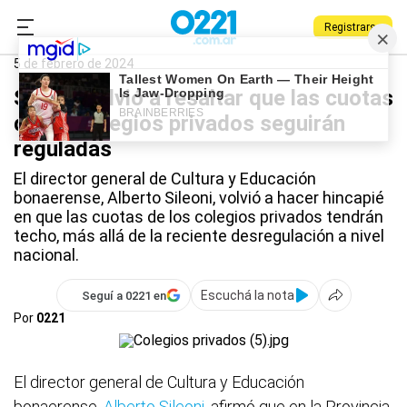
Registrarse
0221.com.ar
Provincia
Colegios privados
5 de febrero de 2024
Sileoni volvió a resaltar que las cuotas
de los colegios privados seguirán
reguladas
El director general de Cultura y Educación
bonaerense, Alberto Sileoni, volvió a hacer hincapié
en que las cuotas de los colegios privados tendrán
techo, más allá de la reciente desregulación a nivel
nacional.
Escuchá la nota
Seguí a 0221 en
Por
0221
El director general de Cultura y Educación
bonaerense,
Alberto Sileoni
, afirmó que en la Provincia