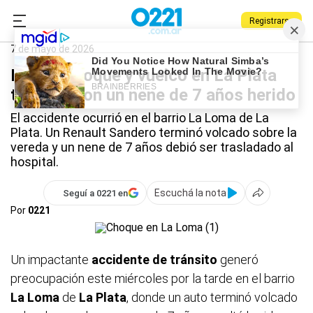
Registrarse
0221.com.ar
Policiales
La Plata
7 de mayo de 2026
Fuerte choque y vuelco en La Plata
terminó con un nene de 7 años herido
El accidente ocurrió en el barrio La Loma de La
Plata. Un Renault Sandero terminó volcado sobre la
vereda y un nene de 7 años debió ser trasladado al
hospital.
Escuchá la nota
Seguí a 0221 en
Por
0221
Un impactante
accidente de tránsito
generó
preocupación este miércoles por la tarde en el barrio
La Loma
de
La Plata
, donde un auto terminó volcado