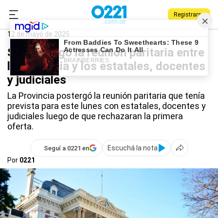
Registrarse
0221.com.ar
Provincia
Provincia
12 de mayo de 2025
Se postergó la reunión paritaria entre
la Provincia y los estatales, docentes
y judiciales
La Provincia postergó la reunión paritaria que tenía
prevista para este lunes con estatales, docentes y
judiciales luego de que rechazaran la primera
oferta.
Escuchá la nota
Seguí a 0221 en
Por
0221