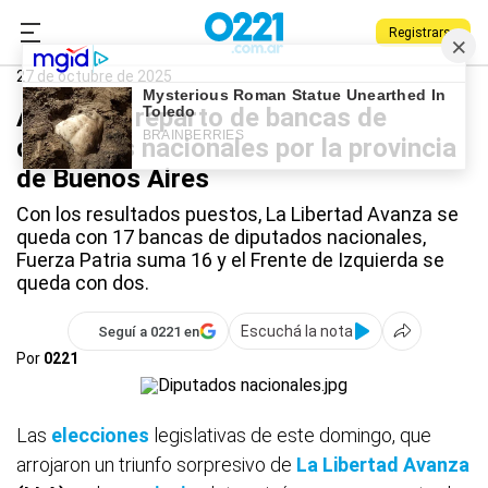
Registrarse
0221.com.ar
Provincia
Nacional
provincia
27 de octubre de 2025
Así fue el reparto de bancas de
diputados nacionales por la provincia
de Buenos Aires
Con los resultados puestos, La Libertad Avanza se
queda con 17 bancas de diputados nacionales,
Fuerza Patria suma 16 y el Frente de Izquierda se
queda con dos.
Escuchá la nota
Seguí a 0221 en
Por
0221
Las
elecciones
legislativas de este domingo, que
arrojaron un triunfo sorpresivo de
La Libertad Avanza