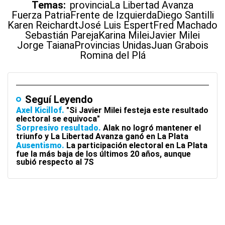
Temas:
provincia
La Libertad Avanza
Fuerza Patria
Frente de Izquierda
Diego Santilli
Karen Reichardt
José Luis Espert
Fred Machado
Sebastián Pareja
Karina Milei
Javier Milei
Jorge Taiana
Provincias Unidas
Juan Grabois
Romina del Plá
Seguí Leyendo
Axel Kicillof
"Si Javier Milei festeja este resultado
electoral se equivoca"
Sorpresivo resultado
Alak no logró mantener el
triunfo y La Libertad Avanza ganó en La Plata
Ausentismo
La participación electoral en La Plata
fue la más baja de los últimos 20 años, aunque
subió respecto al 7S