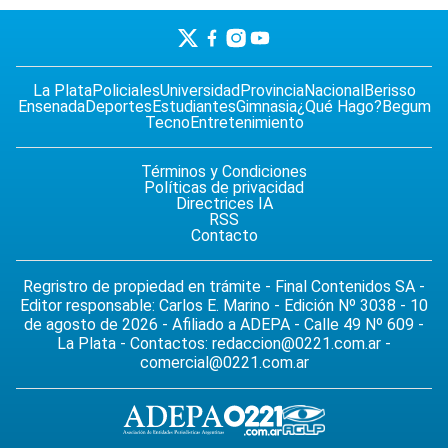
La Plata
Policiales
Universidad
Provincia
Nacional
Berisso
Ensenada
Deportes
Estudiantes
Gimnasia
¿Qué Hago?
Begum
Tecno
Entretenimiento
Términos y Condiciones
Políticas de privacidad
Directrices IA
RSS
Contacto
Regristro de propiedad en trámite - Final Contenidos SA -
Editor responsable: Carlos E. Marino - Edición Nº 3038 - 10
de agosto de 2026 - Afiliado a ADEPA - Calle 49 Nº 609 -
La Plata - Contactos:
redaccion@0221.com.ar
-
comercial@0221.com.ar