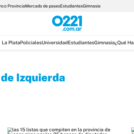
nco Provincia
Mercado de pases
Estudiantes
Gimnasia
La Plata
Policiales
Universidad
Estudiantes
Gimnasia
¿Qué Ha
 de Izquierda