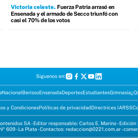
Victoria celeste
Fuerza Patria arrasó en
Ensenada y el armado de Secco triunfó con
casi el 70% de los votos
Siguenos en:
a
Nacional
Berisso
Ensenada
Deportes
Estudiantes
Gimnasia
¿Q
os y Condiciones
Políticas de privacidad
Directrices IA
RSS
Co
ontenidos SA - Editor responsable: Carlos E. Marino - Edición
Nº 609 - La Plata - Contactos:
redaccion@0221.com.ar
-
comer