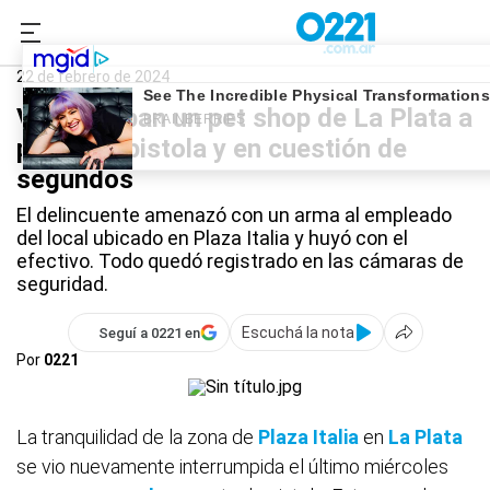
0221.com.ar
Policiales
La Plata
22 de febrero de 2024
Video: roban un pet shop de La Plata a
punta de pistola y en cuestión de
segundos
El delincuente amenazó con un arma al empleado
del local ubicado en Plaza Italia y huyó con el
efectivo. Todo quedó registrado en las cámaras de
seguridad.
Escuchá la nota
Seguí a 0221 en
Por
0221
La tranquilidad de la zona de
Plaza Italia
en
La Plata
se vio nuevamente interrumpida el último miércoles