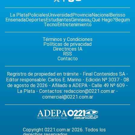
La Plata
Policiales
Universidad
Provincia
Nacional
Berisso
Ensenada
Deportes
Estudiantes
Gimnasia
¿Qué Hago?
Begum
Tecno
Entretenimiento
Términos y Condiciones
Políticas de privacidad
Directrices IA
RSS
Contacto
Regristro de propiedad en trámite - Final Contenidos SA -
Editor responsable: Carlos E. Marino - Edición Nº 3037 - 08
de agosto de 2026 - Afiliado a ADEPA - Calle 49 Nº 609 -
La Plata - Contactos:
redaccion@0221.com.ar
-
comercial@0221.com.ar
Copyright 0221.com.ar 2026. Todos los
derechos reservados