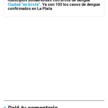
municipios bonaerenses con brote de dengue
Ciudad "en brote"
Ya son 103 los casos de dengue
confirmados en La Plata
Dejá tu comentario