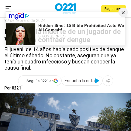
Registrarse
0221.com.ar
Nacional
Vélez
27 de febrero de 2024
Dolor por la muerte de un jugador de
Vélez tras contraer dengue
El juvenil de 14 años había dado positivo de dengue
el último sábado. No obstante, aseguran que ya
tenía un cuadro infeccioso y buscan conocer la
causa final.
Escuchá la nota
Seguí a 0221 en
Por
0221