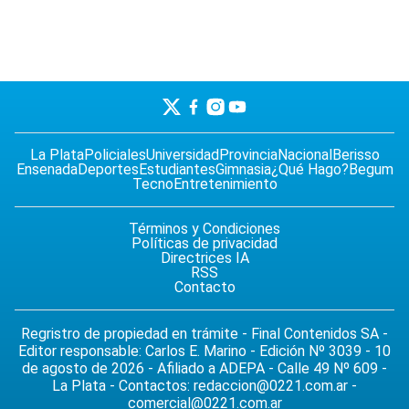
La Plata
Policiales
Universidad
Provincia
Nacional
Berisso
Ensenada
Deportes
Estudiantes
Gimnasia
¿Qué Hago?
Begum
Tecno
Entretenimiento
Términos y Condiciones
Políticas de privacidad
Directrices IA
RSS
Contacto
Regristro de propiedad en trámite - Final Contenidos SA -
Editor responsable: Carlos E. Marino - Edición Nº 3039 - 10
de agosto de 2026 - Afiliado a ADEPA - Calle 49 Nº 609 -
La Plata - Contactos:
redaccion@0221.com.ar
-
comercial@0221.com.ar