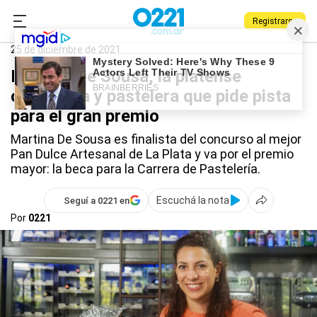
Registrarse
0221.com.ar
La Plata
Pan dulce artesanal
25 de diciembre de 2021
Martina De Sousa, la platense
contadora y pastelera que pide pista
para el gran premio
Martina De Sousa es finalista del concurso al mejor
Pan Dulce Artesanal de La Plata y va por el premio
mayor: la beca para la Carrera de Pastelería.
Escuchá la nota
Seguí a 0221 en
Por
0221