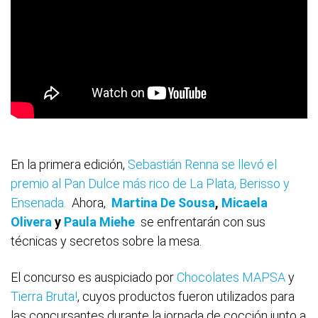
En la primera edición,
Sebastián Renna se llevó el
premio al Pan Dulce más rico de La Plata, Berisso y
Ensenada.
Ahora,
Martina De Sousa
,
Micaela
Olivera
y
Paula Miehe
se enfrentarán con sus
técnicas y secretos sobre la mesa.
El concurso es auspiciado por
Chocolates MAPSA
y
Tierra Bruta!
, cuyos productos fueron utilizados para
las concursantes durante la jornada de cocción junto a