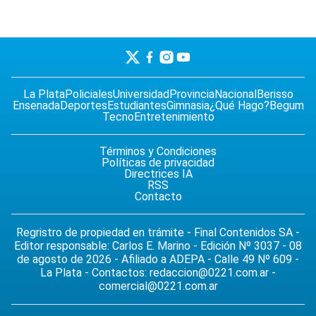
La Plata
Policiales
Universidad
Provincia
Nacional
Berisso
Ensenada
Deportes
Estudiantes
Gimnasia
¿Qué Hago?
Begum
Tecno
Entretenimiento
Términos y Condiciones
Políticas de privacidad
Directrices IA
RSS
Contacto
Regristro de propiedad en trámite - Final Contenidos SA -
Editor responsable: Carlos E. Marino - Edición Nº 3037 - 08
de agosto de 2026 - Afiliado a ADEPA - Calle 49 Nº 609 -
La Plata - Contactos:
redaccion@0221.com.ar
-
comercial@0221.com.ar