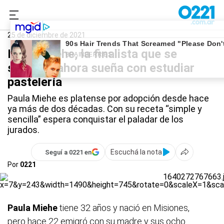
0221.com.ar
La Plata
Pan dulce artesanal
25 de diciembre de 2021
Paula Miehe, la finalista que se
superó y ahora sueña con estudiar
pastelería
Paula Miehe es platense por adopción desde hace
ya más de dos décadas. Con su receta “simple y
sencilla” espera conquistar el paladar de los
jurados.
Escuchá la nota
Seguí a 0221 en
Por
0221
Paula Miehe
tiene 32 años y nació en Misiones,
pero hace 22 emigró con su madre y sus ocho