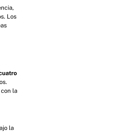
encia,
os. Los
eas
cuatro
os.
 con la
ajo la