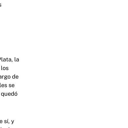
s
lata, la
 los
argo de
les se
, quedó
 sí, y