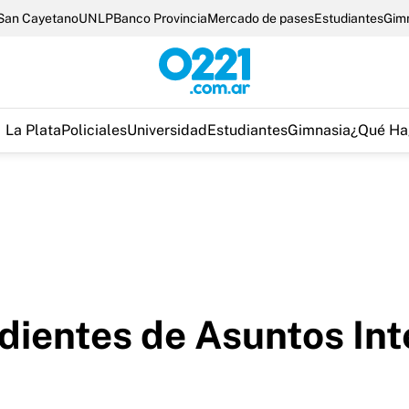
San Cayetano
UNLP
Banco Provincia
Mercado de pases
Estudiantes
Gim
La Plata
Policiales
Universidad
Estudiantes
Gimnasia
¿Qué Ha
dientes de Asuntos Int