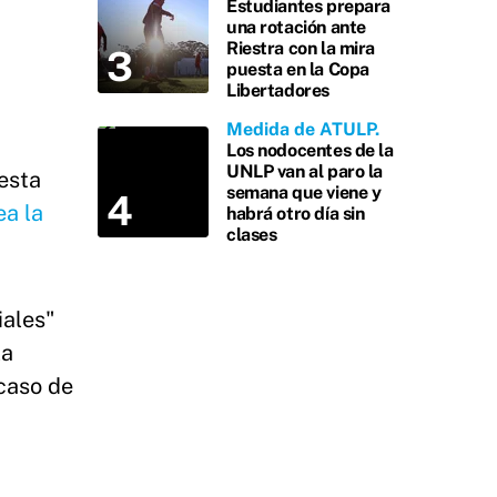
Estudiantes prepara
una rotación ante
Riestra con la mira
puesta en la Copa
Libertadores
Medida de ATULP
Los nodocentes de la
UNLP van al paro la
esta
semana que viene y
ea la
habrá otro día sin
clases
iales"
la
caso de