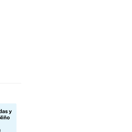
das y
Niño
a