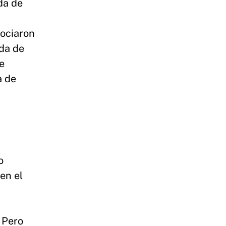
da de
sociaron
eda de
e
a de
o
en el
. Pero