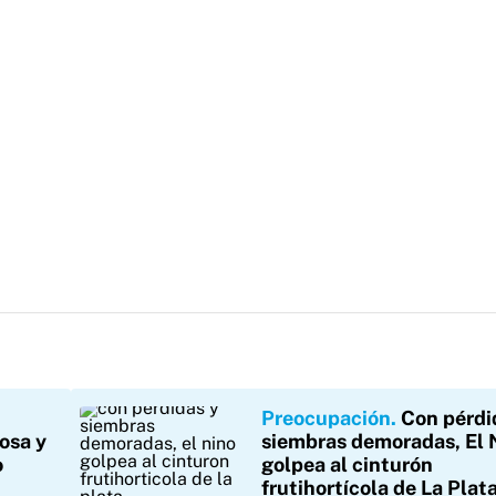
Preocupación
Con pérdi
osa y
siembras demoradas, El 
o
golpea al cinturón
frutihortícola de La Plat