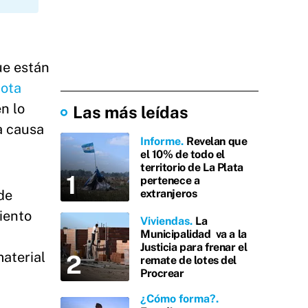
ue están
nota
n lo
Las más leídas
a causa
Informe
Revelan que
el 10% de todo el
territorio de La Plata
pertenece a
extranjeros
 de
iento
Viviendas
La
Municipalidad va a la
Justicia para frenar el
material
remate de lotes del
Procrear
¿Cómo forma?