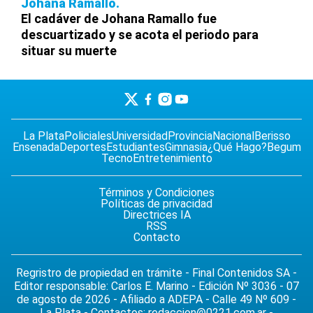
Johana Ramallo
El cadáver de Johana Ramallo fue
descuartizado y se acota el periodo para
situar su muerte
La Plata
Policiales
Universidad
Provincia
Nacional
Berisso
Ensenada
Deportes
Estudiantes
Gimnasia
¿Qué Hago?
Begum
Tecno
Entretenimiento
Términos y Condiciones
Políticas de privacidad
Directrices IA
RSS
Contacto
Regristro de propiedad en trámite - Final Contenidos SA -
Editor responsable: Carlos E. Marino - Edición Nº 3036 - 07
de agosto de 2026 - Afiliado a ADEPA - Calle 49 Nº 609 -
La Plata - Contactos:
redaccion@0221.com.ar
-