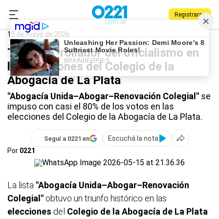
Registrarse
0221.com.ar
La Plata
Colegio de la Abogacía
15 de mayo de 2026
Triunfo arrollador del oficialismo en
las elecciones del Colegio de la
Abogacía de La Plata
"Abogacía Unida–Abogar–Renovación Colegial"
se
impuso con casi el 80% de los votos en las
elecciones del Colegio de la Abogacía de La Plata.
Escuchá la nota
Seguí a 0221 en
Por
0221
La lista
"Abogacía Unida–Abogar–Renovación
Colegial"
obtuvo un triunfo histórico en las
elecciones
del
Colegio de la Abogacía de La Plata