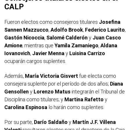
CALP
Fueron electos como consejeros titulares
Josefina
Sannen Mazzucco
,
Adolfo Brook
,
Federico Laurito
,
Gastón Nicoccia
,
Salomé Calderón
y
Juan Casco
Amione
; mientras que
Yamila Zamaniego
,
Aldana
Iovanovich
,
Javier Menna
y
Luisina Carrizo
ocuparán cargos suplentes.
Además,
María Victoria Gisvert
fue electa como
consejera suplente por el período de dos años;
Diana
Gensollen
y
Lorenzo Matus
integrarán el Tribunal de
Disciplina como titulares; y
Martina Rafetto
y
Carolina Espinosa
lo harán como suplentes.
Por su parte,
Darío Saldaño
y
Martín J.F. Villena
Valenti
resultaron electos para el directorio de la Caja