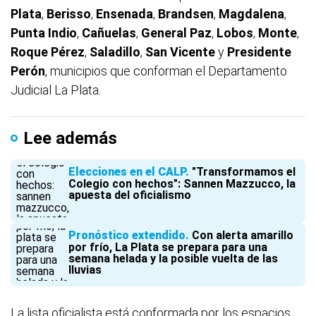
Plata
,
Berisso
,
Ensenada
,
Brandsen
,
Magdalena
,
Punta Indio
,
Cañuelas
,
General Paz
,
Lobos
,
Monte
,
Roque Pérez
,
Saladillo
,
San Vicente
y
Presidente
Perón
, municipios que conforman el Departamento
Judicial La Plata.
Lee además
Elecciones en el CALP
"Transformamos el
Colegio con hechos": Sannen Mazzucco, la
apuesta del oficialismo
Pronóstico extendido
Con alerta amarillo
por frío, La Plata se prepara para una
semana helada y la posible vuelta de las
lluvias
La lista oficialista está conformada por los espacios