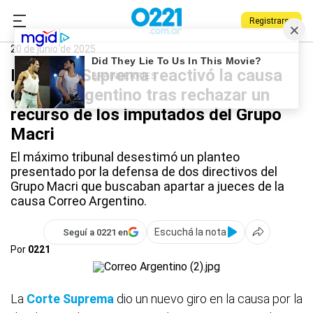
Registrarse
0221.com.ar
Nacional
Correo Argentino
20 de junio de 2025
La Corte Suprema reactivó la causa
Correo Argentino tras rechazar un
recurso de los imputados del Grupo
Macri
El máximo tribunal desestimó un planteo
presentado por la defensa de dos directivos del
Grupo Macri que buscaban apartar a jueces de la
causa Correo Argentino.
Escuchá la nota
Seguí a 0221 en
Por
0221
La
Corte Suprema
dio un nuevo giro en la causa por la