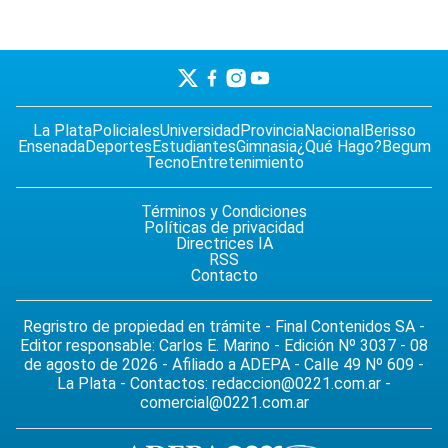
La Plata
Policiales
Universidad
Provincia
Nacional
Berisso
Ensenada
Deportes
Estudiantes
Gimnasia
¿Qué Hago?
Begum
Tecno
Entretenimiento
Términos y Condiciones
Políticas de privacidad
Directrices IA
RSS
Contacto
Regristro de propiedad en trámite - Final Contenidos SA -
Editor responsable: Carlos E. Marino - Edición Nº 3037 - 08
de agosto de 2026 - Afiliado a ADEPA - Calle 49 Nº 609 -
La Plata - Contactos:
redaccion@0221.com.ar
-
comercial@0221.com.ar