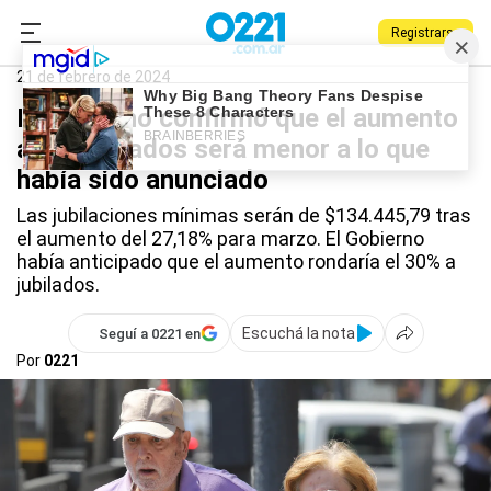
Registrarse
0221.com.ar
Nacional
Jubilaciones
21 de febrero de 2024
El Gobierno confirmó que el aumento
a los jubilados será menor a lo que
había sido anunciado
Las jubilaciones mínimas serán de $134.445,79 tras
el aumento del 27,18% para marzo. El Gobierno
había anticipado que el aumento rondaría el 30% a
jubilados.
Escuchá la nota
Seguí a 0221 en
Por
0221