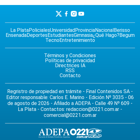
La Plata
Policiales
Universidad
Provincia
Nacional
Berisso
Ensenada
Deportes
Estudiantes
Gimnasia
¿Qué Hago?
Begum
Tecno
Entretenimiento
Términos y Condiciones
Políticas de privacidad
Directrices IA
RSS
Contacto
Regristro de propiedad en trámite - Final Contenidos SA -
Editor responsable: Carlos E. Marino - Edición Nº 3035 - 06
de agosto de 2026 - Afiliado a ADEPA - Calle 49 Nº 609 -
La Plata - Contactos:
redaccion@0221.com.ar
-
comercial@0221.com.ar