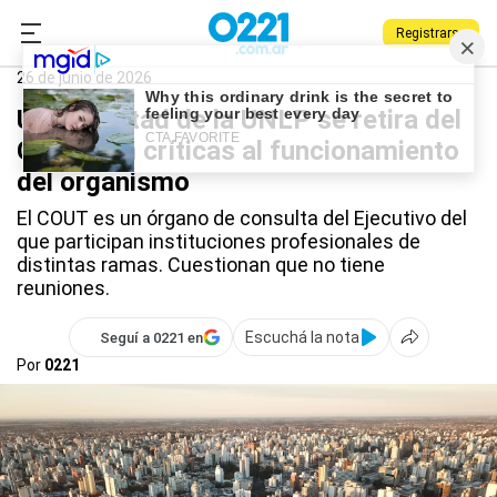
Registrarse
0221.com.ar
La Plata
Universidad
COUT
26 de junio de 2026
Una facultad de la UNLP se retira del
COUT con críticas al funcionamiento
del organismo
El COUT es un órgano de consulta del Ejecutivo del
que participan instituciones profesionales de
distintas ramas. Cuestionan que no tiene
reuniones.
Escuchá la nota
Seguí a 0221 en
Por
0221