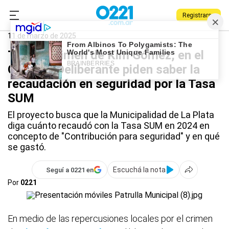
Registrarse
0221.com.ar
La Plata
Kim Gómez
11 de marzo de 2025
Tras el crimen de Kim Gómez, en el
Concejo Deliberante piden saber la
recaudación en seguridad por la Tasa
SUM
El proyecto busca que la Municipalidad de La Plata
diga cuánto recaudó con la Tasa SUM en 2024 en
concepto de "Contribución para seguridad" y en qué
se gastó.
Escuchá la nota
Seguí a 0221 en
Por
0221
En medio de las repercusiones locales por el crimen