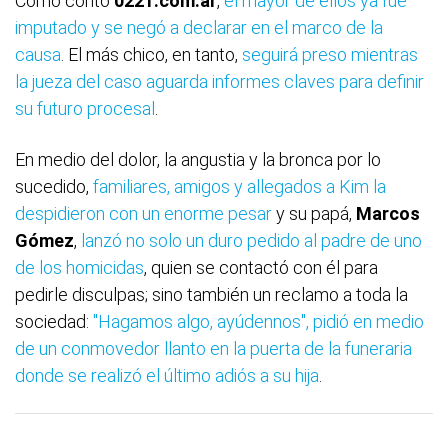
Como contó
0221.com.ar
,
el mayor de ellos ya fue
imputado y se negó a declarar en el marco de la
causa
. El más chico, en tanto,
seguirá preso mientras
la jueza del caso aguarda informes claves para definir
su futuro procesal
.
En medio del dolor, la angustia y la bronca por lo
sucedido,
familiares, amigos y allegados a Kim la
despidieron con un enorme pesar
y su papá,
Marcos
Gómez
,
lanzó no solo un duro pedido al padre de uno
de los homicidas
, quien se contactó con él para
pedirle disculpas; sino también un reclamo a toda la
sociedad:
"Hagamos algo, ayúdennos", pidió en medio
de un conmovedor llanto en la puerta de la funeraria
donde se realizó el último adiós a su hija
.