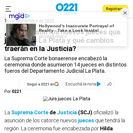
Registrarse
0221.com.ar
La Plata
La Plata
16 de septiembre de 2025
¿Quiénes son los nuevos jueces que
juraron en La Plata y qué cambios
traerán en la Justicia?
La Suprema Corte bonaerense encabezó la
ceremonia donde asumieron 14 jueces en distintos
fueros del Departamento Judicial La Plata.
Escuchá la nota
Seguí a 0221 en
Por
0221
La
Suprema Corte
de
Justicia
(SCJ)
oficializó la
asunción de los catorce nuevos
jueces
que tendrá la
región. La ceremonia fue encabezada por
Hilda