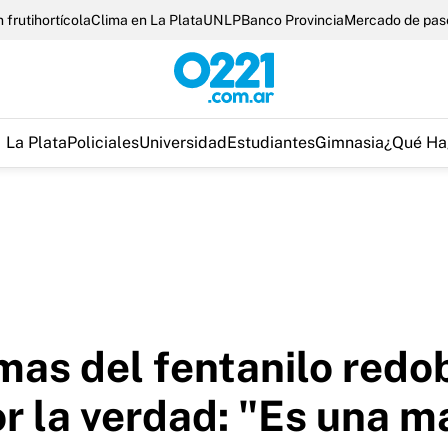
 frutihortícola
Clima en La Plata
UNLP
Banco Provincia
Mercado de pas
La Plata
Policiales
Universidad
Estudiantes
Gimnasia
¿Qué Ha
imas del fentanilo redo
or la verdad: "Es una 