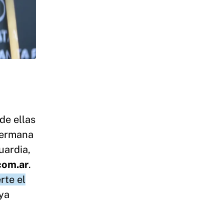
de ellas
hermana
uardia,
com.ar
.
rte el
 ya