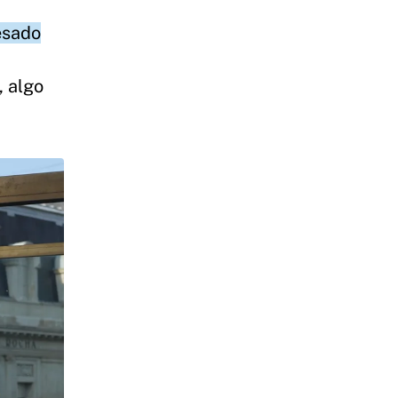
esado
, algo