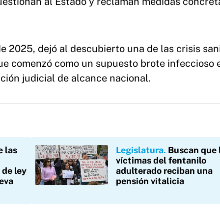
uestionan al Estado y reclaman medidas concret
de 2025, dejó al descubierto una de las crisis san
que comenzó como un supuesto brote infeccioso e
ción judicial de alcance nacional.
e las
Legislatura
Buscan que 
víctimas del fentanilo
 de ley
adulterado reciban una
ueva
pensión vitalicia