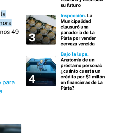
su futuro
,
la
Inspección
La
Municipalidad
ahora
clausuró una
unos 49
panadería de La
Plata por vender
cerveza vencida
Bajo la lupa
Anatomía de un
préstamo personal:
¿cuánto cuesta un
crédito por $1 millón
e para
en financieras de La
Plata?
a