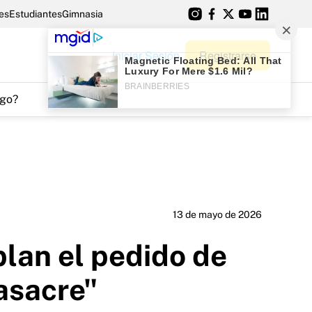
es
Estudiantes
Gimnasia
Iniciar Sesión
Registrarse
go?
13 de mayo de 2026
blan el pedido de
masacre"