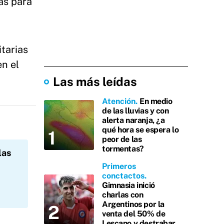
as para
itarias
n el
Las más leídas
Atención
En medio
de las lluvias y con
alerta naranja, ¿a
qué hora se espera lo
peor de las
tormentas?
las
Primeros
conctactos
Gimnasia inició
charlas con
Argentinos por la
venta del 50% de
Lescano y destrabar