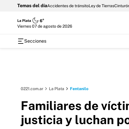
Temas del día
Accidentes de tránsito
Ley de Tierras
Cinturón
La Plata
6°
viernes 07 de agosto de 2026
Secciones
0221.com.ar
La Plata
Fentanilo
Familiares de víct
justicia y luchan p