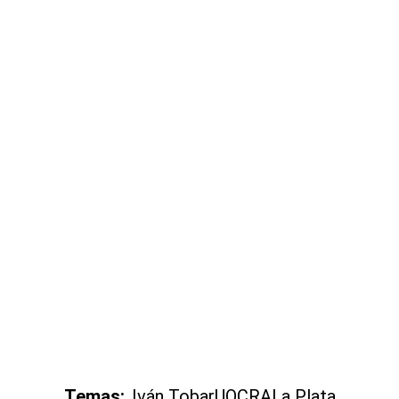
Temas:
Iván Tobar
UOCRA
La Plata