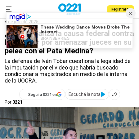
Registrarse
0221.com.ar
La Plata
Iván Tobar
4 de julio de 2025
¿Cómo avanza la causa federal contra
Iván Tobar por amenazar jueces en su
pelea con el Pata Medina?
La defensa de Iván Tobar cuestiona la legalidad de
la imputación por el video que habría buscado
condicionar a magistrados en medio de la interna
de la UOCRA.
Escuchá la nota
Seguí a 0221 en
Por
0221