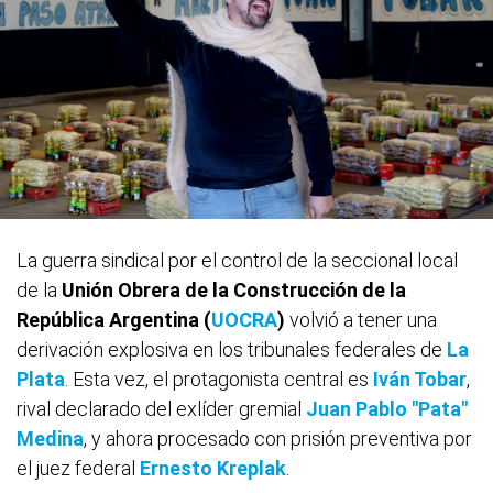
La guerra sindical por el control de la seccional local
de la
Unión Obrera de la Construcción de la
República Argentina (
UOCRA
)
volvió a tener una
derivación explosiva en los tribunales federales de
La
Plata
. Esta vez, el protagonista central es
Iván Tobar
,
rival declarado del exlíder gremial
Juan Pablo "Pata"
Medina
, y ahora procesado con prisión preventiva por
el juez federal
Ernesto Kreplak
.