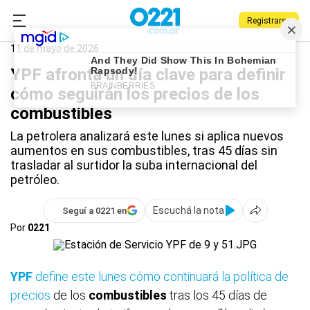
Registrarse
0221.com.ar
Nacional
YPF
11 de mayo de 2026
YPF afronta un día clave para definir
cómo seguirán los precios de los
combustibles
La petrolera analizará este lunes si aplica nuevos
aumentos en sus combustibles, tras 45 días sin
trasladar al surtidor la suba internacional del
petróleo.
Escuchá la nota
Seguí a 0221 en
Por
0221
YPF
define este lunes cómo continuará la política de
precios
de los
combustibles
tras los 45 días de