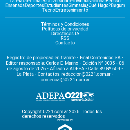
La Plata
Policiales
Universidad
Provincia
Nacional
Berisso
Ensenada
Deportes
Estudiantes
Gimnasia
¿Qué Hago?
Begum
Tecno
Entretenimiento
Términos y Condiciones
Políticas de privacidad
Directrices IA
RSS
Contacto
Regristro de propiedad en trámite - Final Contenidos SA -
Editor responsable: Carlos E. Marino - Edición Nº 3035 - 06
de agosto de 2026 - Afiliado a ADEPA - Calle 49 Nº 609 -
La Plata - Contactos:
redaccion@0221.com.ar
-
comercial@0221.com.ar
Copyright 0221.com.ar 2026. Todos los
derechos reservados