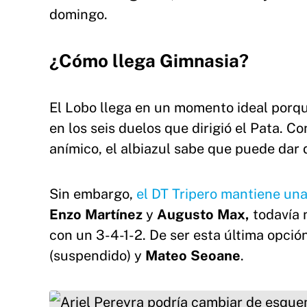
domingo.
¿Cómo llega Gimnasia?
El Lobo llega en un momento ideal porque
en los seis duelos que dirigió el Pata. C
anímico, el albiazul sabe que puede dar 
Sin embargo,
el DT Tripero mantiene un
Enzo Martínez
y
Augusto Max,
todavía 
con un 3-4-1-2. De ser esta última opción
(suspendido) y
Mateo
Seoane
.
Ariel Pereyra podría cambiar de esquema frent