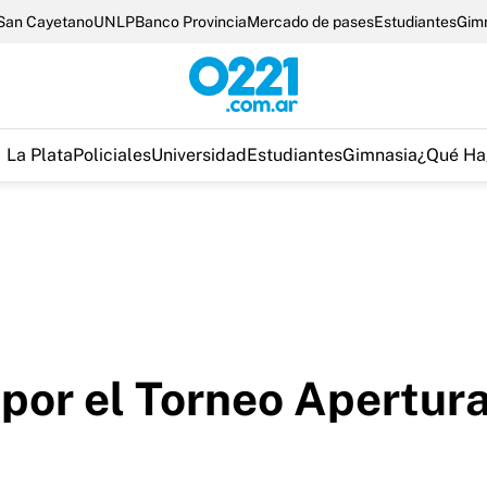
San Cayetano
UNLP
Banco Provincia
Mercado de pases
Estudiantes
Gim
La Plata
Policiales
Universidad
Estudiantes
Gimnasia
¿Qué Ha
 por el Torneo Apertur