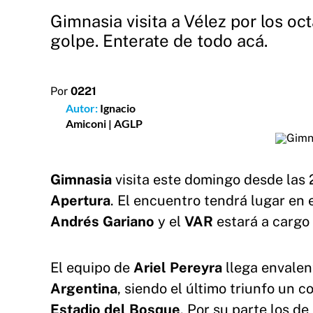
Gimnasia visita a Vélez por los oc
golpe. Enterate de todo acá.
Por
0221
Autor:
Ignacio
Amiconi | AGLP
Gimnasia
visita este domingo desde las 
Apertura
. El encuentro tendrá lugar en 
Andrés
Gariano
y el
VAR
estará a cargo
El equipo de
Ariel Pereyra
llega envalent
Argentina
, siendo el último triunfo un 
Estadio del Bosque
. Por su parte los de