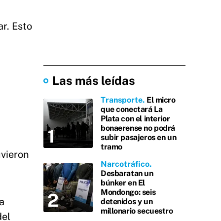
r. Esto
Las más leídas
Transporte
El micro
que conectará La
Plata con el interior
bonaerense no podrá
subir pasajeros en un
tramo
uvieron
Narcotráfico
Desbaratan un
búnker en El
Mondongo: seis
a
detenidos y un
millonario secuestro
del