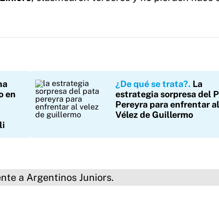
na
¿De qué se trata?
La
o en
estrategia sorpresa del 
Pereyra para enfrentar a
Vélez de Guillermo
li
rgentinos Juniors.