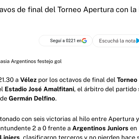
tavos de final del Torneo Apertura con la 
Escuchá la nota
Seguí a 0221 en
21.30 a
Vélez
por los octavos de final del
Torneo
el
Estadio José Amalfitani
, el árbitro del partido
 de
Germán
Delfino
.
onado con seis victorias al hilo entre Apertura 
contundente 2 a 0 frente a
Argentinos Juniors
en 
Liniers
, clasificaron terceros y no pierden hace 