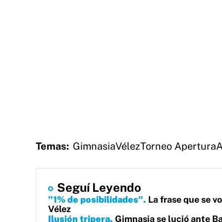
Temas:
Gimnasia
Vélez
Torneo Apertura
A
Seguí Leyendo
"1% de posibilidades"
La frase que se vo
Vélez
Ilusión tripera
Gimnasia se lució ante B