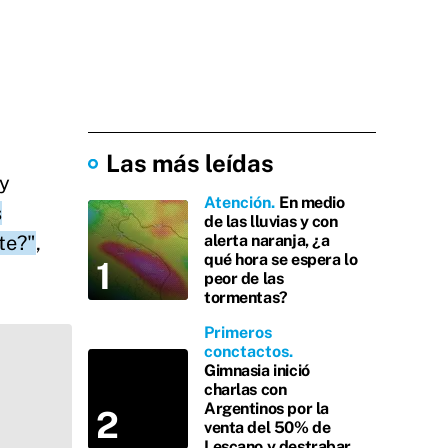
Las más leídas
 y
Atención
En medio
s
de las lluvias y con
te?"
,
alerta naranja, ¿a
qué hora se espera lo
peor de las
tormentas?
Primeros
conctactos
Gimnasia inició
charlas con
Argentinos por la
venta del 50% de
Lescano y destrabar