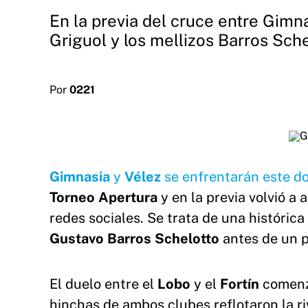
En la previa del cruce entre Gimn
Griguol y los mellizos Barros Sche
Por
0221
Gimnasia
y
Vélez
se enfrentarán este d
Torneo Apertura
y en la previa volvió a
redes sociales. Se trata de una históric
Gustavo
Barros
Schelotto
antes de un p
El duelo entre el
Lobo
y el
Fortín
comenz
hinchas de ambos clubes reflotaron la r