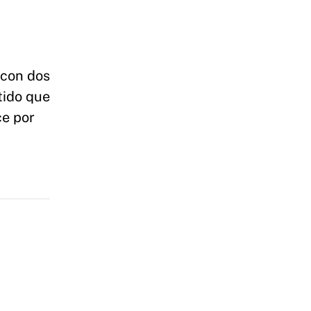
 con dos
tido que
ce por