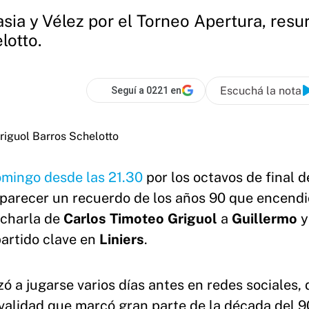
asia y Vélez por el Torneo Apertura, resu
lotto.
Escuchá la nota
Seguí a 0221 en
omingo desde las 21.30
por los octavos de final d
 aparecer un recuerdo de los años 90 que encendi
a charla de
Carlos Timoteo Griguol
a
Guillermo
y
artido clave en
Liniers
.
ó a jugarse varios días antes en redes sociales,
ivalidad que marcó gran parte de la década del 9