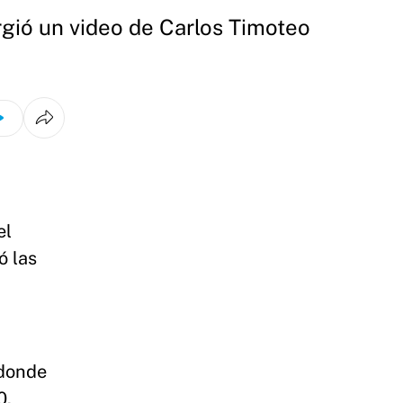
rgió un video de Carlos Timoteo
el
ó las
 donde
0,