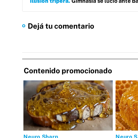
Ilusión tripera
Gimnasia se lució ante B
Dejá tu comentario