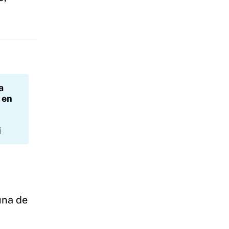
a
 en
i
una de