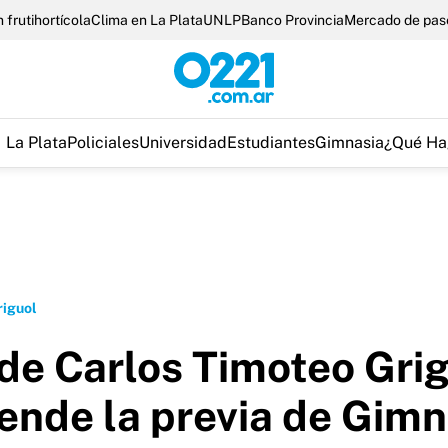
 frutihortícola
Clima en La Plata
UNLP
Banco Provincia
Mercado de pas
La Plata
Policiales
Universidad
Estudiantes
Gimnasia
¿Qué Ha
riguol
 de Carlos Timoteo Grig
ende la previa de Gimn