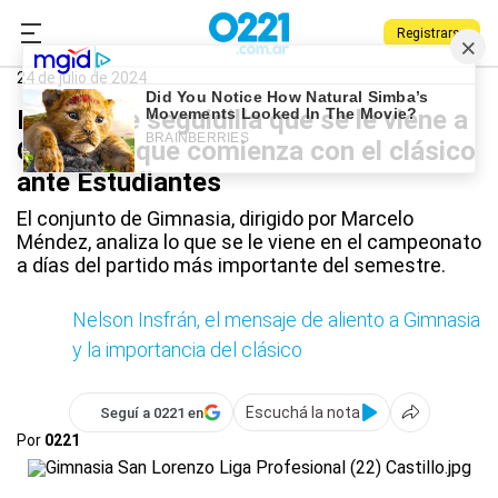
Registrarse
0221.com.ar
Gimnasia
Deportes
Gimnasia
24 de julio de 2024
La terrible seguidilla que se le viene a
Gimnasia que comienza con el clásico
ante Estudiantes
El conjunto de Gimnasia, dirigido por Marcelo
Méndez, analiza lo que se le viene en el campeonato
a días del partido más importante del semestre.
Nelson Insfrán, el mensaje de aliento a Gimnasia
y la importancia del clásico
Escuchá la nota
Seguí a 0221 en
Por
0221