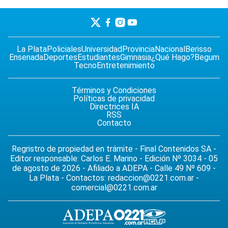
La Plata
Policiales
Universidad
Provincia
Nacional
Berisso
Ensenada
Deportes
Estudiantes
Gimnasia
¿Qué Hago?
Begum
Tecno
Entretenimiento
Términos y Condiciones
Políticas de privacidad
Directrices IA
RSS
Contacto
Regristro de propiedad en trámite - Final Contenidos SA -
Editor responsable: Carlos E. Marino - Edición Nº 3034 - 05
de agosto de 2026 - Afiliado a ADEPA - Calle 49 Nº 609 -
La Plata - Contactos:
redaccion@0221.com.ar
-
comercial@0221.com.ar