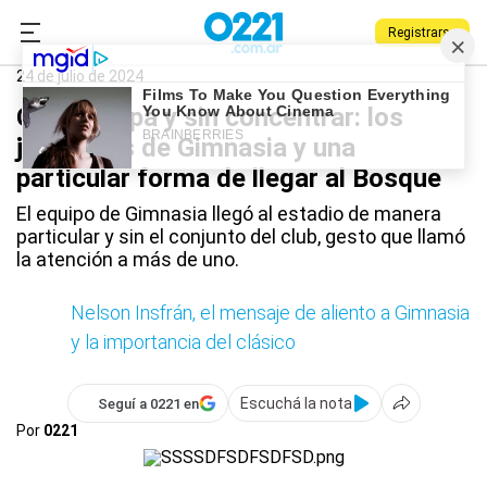
Registrarse
0221.com.ar
Gimnasia
Deportes
Gimnasia
24 de julio de 2024
Con su ropa y sin concentrar: los
jugadores de Gimnasia y una
particular forma de llegar al Bosque
El equipo de Gimnasia llegó al estadio de manera
particular y sin el conjunto del club, gesto que llamó
la atención a más de uno.
Nelson Insfrán, el mensaje de aliento a Gimnasia
y la importancia del clásico
Escuchá la nota
Seguí a 0221 en
Por
0221