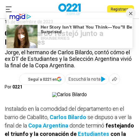
Registrarse
0221.com.ar
Estudiantes
Deportes
Carlos Bilardo
15 de diciembre de 2023
Carlos Bilardo festejó junto a
Estudiantes
Jorge, el hermano de Carlos Bilardo, contó cómo el
ex DT de Estudiantes y la Selección Argentina vivió
la final de la Copa Argentina.
Escuchá la nota
Seguí a 0221 en
Por
0221
Instalado en la comodidad del departamento en el
barrio de Caballito,
Carlos Bilardo
se dispuso a ver la
final de la
Copa Argentina
donde terminó
festejando
el triunfo y la coronación de
Estudiantes
con la