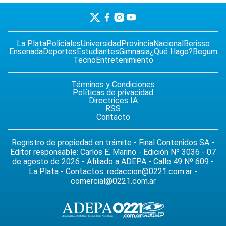
La Plata
Policiales
Universidad
Provincia
Nacional
Berisso
Ensenada
Deportes
Estudiantes
Gimnasia
¿Qué Hago?
Begum
Tecno
Entretenimiento
Términos y Condiciones
Políticas de privacidad
Directrices IA
RSS
Contacto
Regristro de propiedad en trámite - Final Contenidos SA -
Editor responsable: Carlos E. Marino - Edición Nº 3036 - 07
de agosto de 2026 - Afiliado a ADEPA - Calle 49 Nº 609 -
La Plata - Contactos:
redaccion@0221.com.ar
-
comercial@0221.com.ar