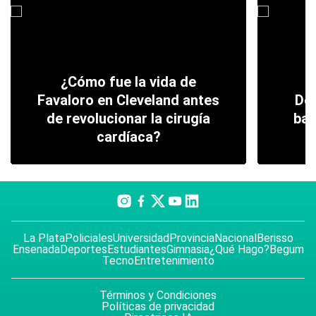
¿Cómo fue la vida de
Favaloro en Cleveland antes
De 
de revolucionar la cirugía
bar
cardíaca?
La Plata
Policiales
Universidad
Provincia
Nacional
Berisso
Ensenada
Deportes
Estudiantes
Gimnasia
¿Qué Hago?
Begum
Tecno
Entretenimiento
Términos y Condiciones
Políticas de privacidad