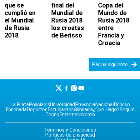
que se
final del
Copa del
cumplió en
Mundial de
Mundo de
el Mundial
Rusia 2018
Rusia 2018
de Rusia
los croatas
entre
2018
de Berisso
Francia y
Croacia
Página siguiente
La Plata
Policiales
Universidad
Provincia
Nacional
Berisso
Ensenada
Deportes
Estudiantes
Gimnasia
¿Qué Hago?
Begum
Tecno
Entretenimiento
Términos y Condiciones
Políticas de privacidad
Directrices IA