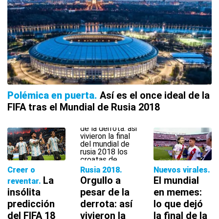
Polémica en puerta
Así es el once ideal de la
FIFA tras el Mundial de Rusia 2018
Creer o
Rusia 2018
Nuevos virales
La
Orgullo a
El mundial
reventar
insólita
pesar de la
en memes:
predicción
derrota: así
lo que dejó
del FIFA 18
vivieron la
la final de la