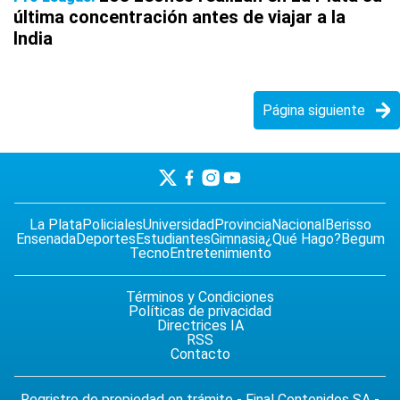
última concentración antes de viajar a la
India
Página siguiente
La Plata
Policiales
Universidad
Provincia
Nacional
Berisso
Ensenada
Deportes
Estudiantes
Gimnasia
¿Qué Hago?
Begum
Tecno
Entretenimiento
Términos y Condiciones
Políticas de privacidad
Directrices IA
RSS
Contacto
Regristro de propiedad en trámite - Final Contenidos SA -