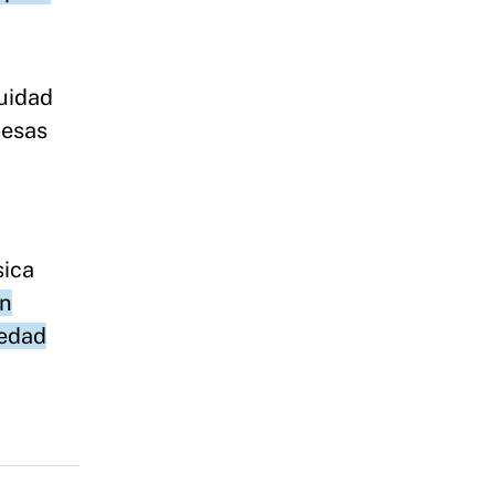
nuidad
 esas
sica
ón
medad