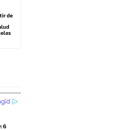
tir de
alud
uelas