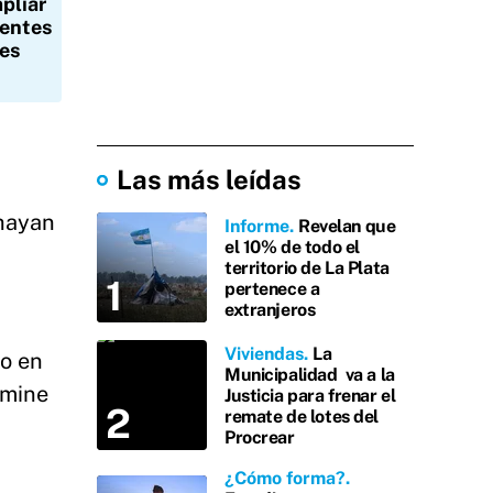
pliar
centes
es
Las más leídas
 hayan
Informe
Revelan que
el 10% de todo el
territorio de La Plata
pertenece a
extranjeros
Viviendas
La
do en
Municipalidad va a la
rmine
Justicia para frenar el
remate de lotes del
Procrear
¿Cómo forma?