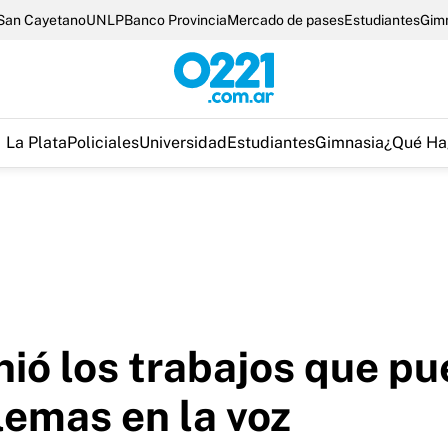
San Cayetano
UNLP
Banco Provincia
Mercado de pases
Estudiantes
Gim
La Plata
Policiales
Universidad
Estudiantes
Gimnasia
¿Qué Ha
nió los trabajos que p
emas en la voz