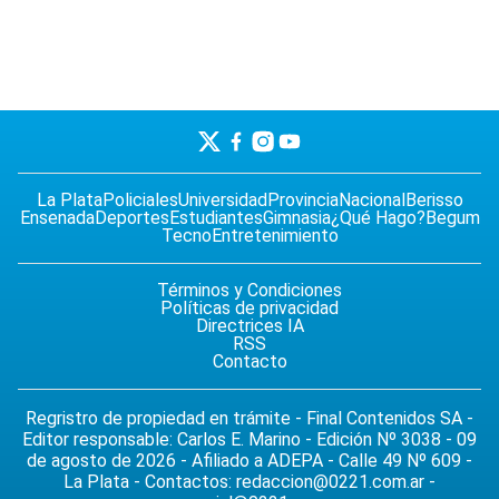
La Plata
Policiales
Universidad
Provincia
Nacional
Berisso
Ensenada
Deportes
Estudiantes
Gimnasia
¿Qué Hago?
Begum
Tecno
Entretenimiento
Términos y Condiciones
Políticas de privacidad
Directrices IA
RSS
Contacto
Regristro de propiedad en trámite - Final Contenidos SA -
Editor responsable: Carlos E. Marino - Edición Nº 3038 - 09
de agosto de 2026 - Afiliado a ADEPA - Calle 49 Nº 609 -
La Plata - Contactos:
redaccion@0221.com.ar
-