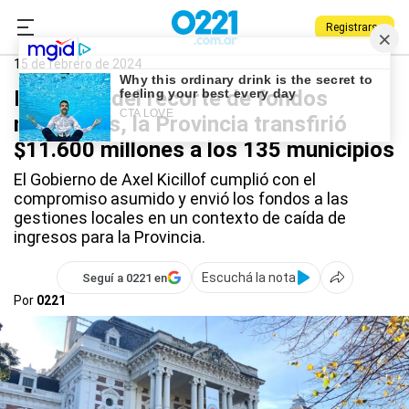
Registrarse
0221.com.ar
Provincia
Provincia
15 de febrero de 2024
En medio del recorte de fondos
nacionales, la Provincia transfirió
$11.600 millones a los 135 municipios
El Gobierno de Axel Kicillof cumplió con el
compromiso asumido y envió los fondos a las
gestiones locales en un contexto de caída de
ingresos para la Provincia.
Escuchá la nota
Seguí a 0221 en
Por
0221