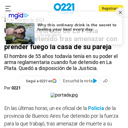
Registrarse
0221.com.ar
Policiales
La Plata
21 de febrero de 2024
Un policía retirado de La Plata
terminó detenido tras amenazar con
prender fuego la casa de su pareja
El hombre de 55 años todavía tenía en su poder el
arma reglamentaria cuando fue detenido en La
Plata. Quedó a disposición de la Justicia.
Escuchá la nota
Seguí a 0221 en
Por
0221
En las últimas horas, un ex oficial de la
Policía
de la
provincia de Buenos Aires fue detenido por la fuerza
para la que trabajó, tras amenazar de muerte a su